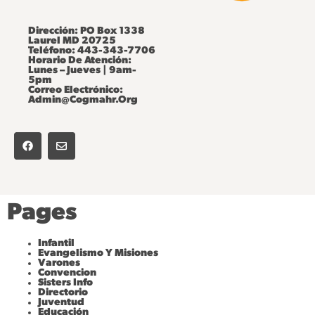
Dirección: PO Box 1338
Laurel MD 20725
Teléfono: 443-343-7706
Horario De Atención:
Lunes – Jueves | 9am-
5pm
Correo Electrónico:
Admin@cogmahr.org
F
E
A
N
C
V
E
E
B
L
O
O
O
P
K
E
Pages
Infantil
Evangelismo Y Misiones
Varones
Convencion
Sisters Info
Directorio
Juventud
Educación