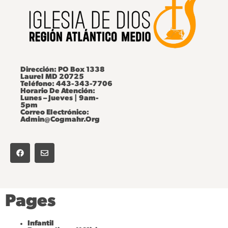
Dirección: PO Box 1338
Laurel MD 20725
Teléfono: 443-343-7706
Horario De Atención:
Lunes – Jueves | 9am-
5pm
Correo Electrónico:
Admin@cogmahr.org
F
E
A
N
C
V
E
E
B
L
O
O
O
P
K
E
Pages
Infantil