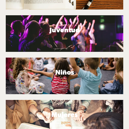
Juventud
Info
Niños
Info
Mujeres
INFO