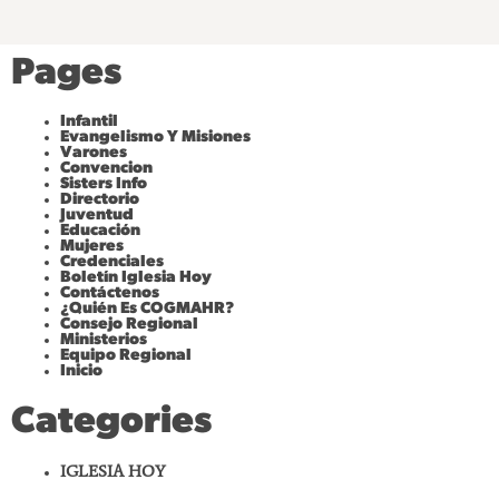
O
O
O
P
K
E
Pages
Infantil
Evangelismo Y Misiones
Varones
Convencion
Sisters Info
Directorio
Juventud
Educación
Mujeres
Credenciales
Boletín Iglesia Hoy
Contáctenos
¿Quién Es COGMAHR?
Consejo Regional
Ministerios
Equipo Regional
Inicio
Categories
IGLESIA HOY