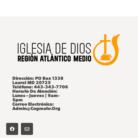
Dirección: PO Box 1338
Laurel MD 20725
Teléfono: 443-343-7706
Horario De Atención:
Lunes – Jueves | 9am-
5pm
Correo Electrónico:
Admin@cogmahr.org
F
E
A
N
C
V
E
E
B
L