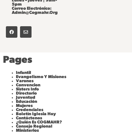
Lunes – Jueves | 9am-
5pm
Correo Electrónico:
Admin@cogmahr.org
F
E
A
N
C
V
E
E
B
L
O
O
O
P
K
E
Pages
Infantil
Evangelismo Y Misiones
Varones
Convencion
Sisters Info
Directorio
Juventud
Educación
Mujeres
Credenciales
Boletín Iglesia Hoy
Contáctenos
¿Quién Es COGMAHR?
Consejo Regional
Ministerios