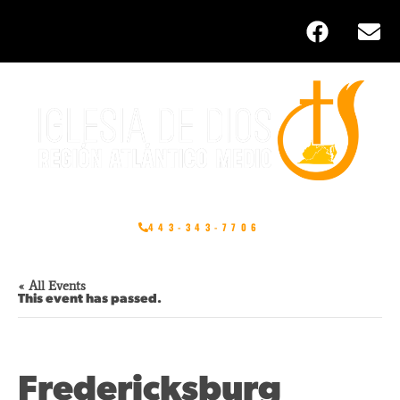
Skip
F
E
To
Content
A
N
C
V
E
E
B
L
O
O
O
P
K
E
443-343-7706
« All Events
This event has passed.
Fredericksburg